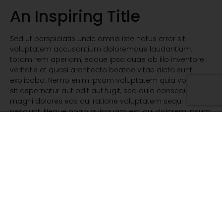
An Inspiring Title
Sed ut perspiciatis unde omnis iste natus error sit
voluptatem accusantium doloremque laudantium,
totam rem aperiam, eaque ipsa quae ab illo inventore
veritatis et quasi architecto beatae vitae dicta sunt
explicabo. Nemo enim ipsam voluptatem quia voluptas
sit aspernatur aut odit aut fugit, sed quia consequuntur
magni dolores eos qui ratione voluptatem sequi
nesciunt. Neque porro quisquam est, qui dolorem ipsum
quia dolor sit amet, consectetur, adipisci velit, sed quia
non numquam eius modi tempora incidunt ut labore et
dolore magnam aliquam quaerat voluptatem. Ut enim
ad minima veniam, quis nostrum exercitationem ullam
corporis suscipit laboriosam, nisi ut aliquid ex ea
commodi consequatur? Quis autem vel eum iure
reprehenderit qui in ea voluptate velit esse quam nihil
molestiae consequatur, vel illum qui dolorem eum fugiat
quo voluptas nulla pariatur